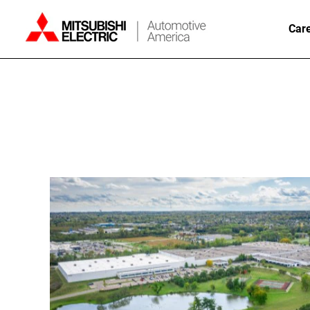
Car
Mason,
Ohio
Careers
JP