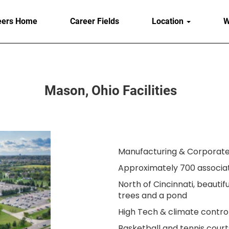
eers Home
Career Fields
Location
W
Mason, Ohio Facilities
Manufacturing & Corporate 
Approximately 700 associa
North of Cincinnati, beautif
trees and a pond
High Tech & climate contro
Basketball and tennis court