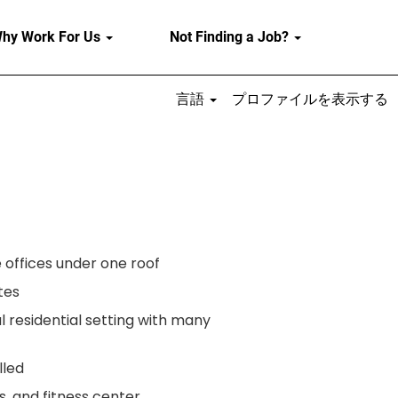
hy Work For Us
Not Finding a Job?
言語
プロファイルを表示する
offices under one roof
tes
ul residential setting with many
lled
s, and fitness center